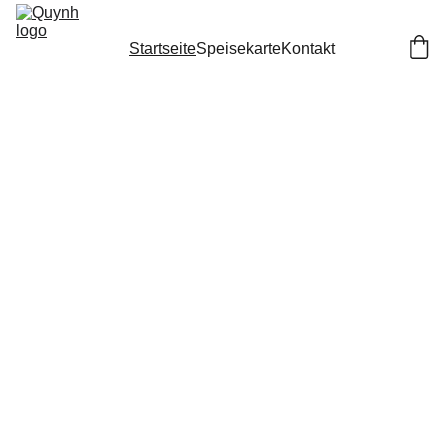
Startseite
Speisekarte
Kontakt
Liebe Kunden,
27.07. bis 
01.08. 
geschlossen