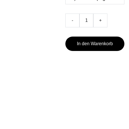
-
+
In den Warenkorb
ÖFFNUN
ADRESSE & 